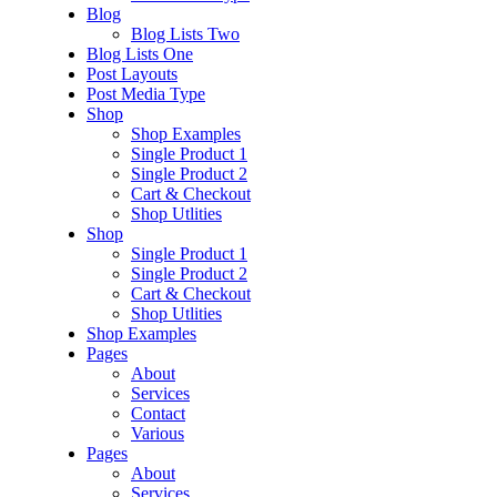
Blog
Blog Lists Two
Blog Lists One
Post Layouts
Post Media Type
Shop
Shop Examples
Single Product 1
Single Product 2
Cart & Checkout
Shop Utlities
Shop
Single Product 1
Single Product 2
Cart & Checkout
Shop Utlities
Shop Examples
Pages
About
Services
Contact
Various
Pages
About
Services