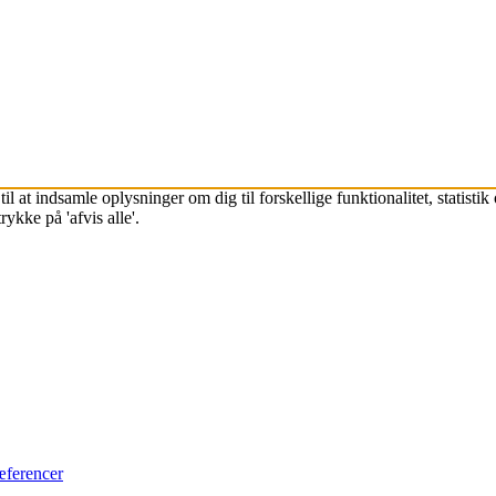
l at indsamle oplysninger om dig til forskellige funktionalitet, statisti
ykke på 'afvis alle'.
æferencer