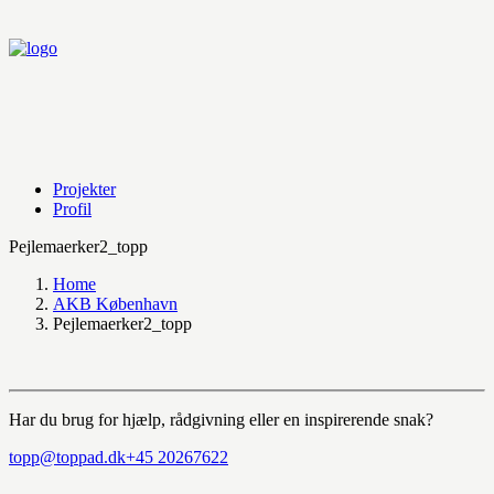
Projekter
Profil
Pejlemaerker2_topp
Home
AKB København
Pejlemaerker2_topp
Har du brug for hjælp, rådgivning eller en inspirerende snak?
topp@toppad.dk
+45 20267622