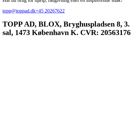
Har du brug for hjælp, rådgivning eller en inspirerende snak?
topp@toppad.dk
+45 20267622
TOPP AD,
BLOX, Bryghuspladsen 8, 3.
sal, 1473 København K. CVR: 20563176