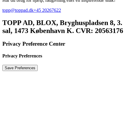
Har du brug for hjælp, rådgivning eller en inspirerende snak?
topp@toppad.dk
+45 20267622
TOPP AD,
BLOX, Bryghuspladsen 8, 3.
sal, 1473 København K. CVR: 20563176
Privacy Preference Center
Privacy Preferences