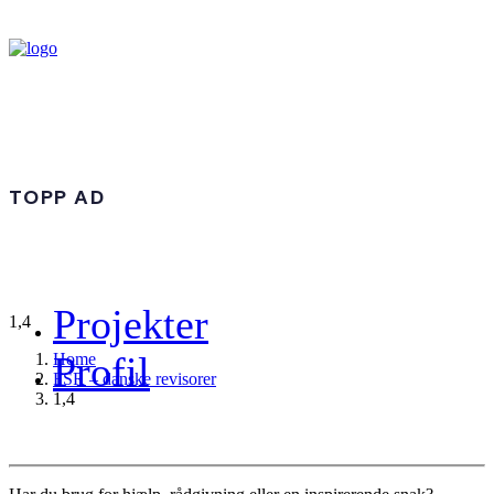
TOPP AD
Projekter
1,4
Profil
Home
FSR – danske revisorer
1,4