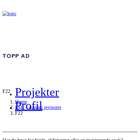
TOPP AD
Projekter
F22
Profil
Home
FSR – danske revisorer
F22