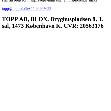
Har du brug for hjælp, rådgivning eller en inspirerende snak?
topp@toppad.dk
+45 20267622
TOPP AD,
BLOX, Bryghuspladsen 8, 3.
sal, 1473 København K. CVR: 20563176