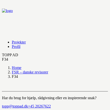
Projekter
Profil
TOPP AD
F34
Home
FSR – danske revisorer
F34
Har du brug for hjælp, rådgivning eller en inspirerende snak?
topp@toppad.dk
+45 20267622