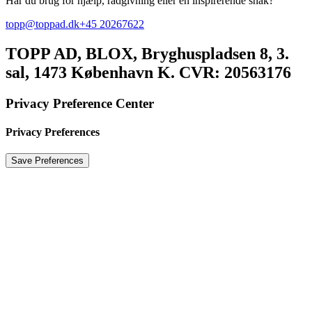
Har du brug for hjælp, rådgivning eller en inspirerende snak?
topp@toppad.dk
+45 20267622
TOPP AD,
BLOX, Bryghuspladsen 8, 3.
sal, 1473 København K. CVR: 20563176
Privacy Preference Center
Privacy Preferences