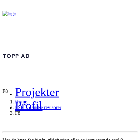
TOPP AD
Projekter
F8
Profil
Home
FSR – danske revisorer
F8