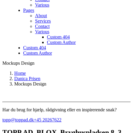
Various
Pages
About
Services
Contact
Various
Custom 404
Custom Author
Custom 404
Custom Author
Mockups Design
Home
Danica Prisen
Mockups Design
Har du brug for hjælp, rådgivning eller en inspirerende snak?
topp@toppad.dk
+45 20267622
TOPP AD,
BLOX, Bryghuspladsen 8, 3.