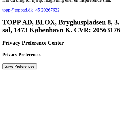
Har du brug for hjælp, rådgivning eller en inspirerende snak?
topp@toppad.dk
+45 20267622
TOPP AD,
BLOX, Bryghuspladsen 8, 3.
sal, 1473 København K. CVR: 20563176
Privacy Preference Center
Privacy Preferences