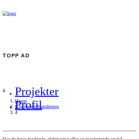
TOPP AD
Projekter
4
Profil
Home
Kastrupgårdsamlingen
4