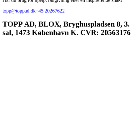
Har du brug for hjælp, rådgivning eller en inspirerende snak?
topp@toppad.dk
+45 20267622
TOPP AD,
BLOX, Bryghuspladsen 8, 3.
sal, 1473 København K. CVR: 20563176