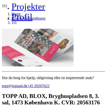
Projekter
111
Profil
Home
Kastrupgårdsamlingen
111
Har du brug for hjælp, rådgivning eller en inspirerende snak?
topp@toppad.dk
+45 20267622
TOPP AD,
BLOX, Bryghuspladsen 8, 3.
sal, 1473 København K. CVR: 20563176