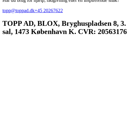
Har du brug for hjælp, rådgivning eller en inspirerende snak?
topp@toppad.dk
+45 20267622
TOPP AD,
BLOX, Bryghuspladsen 8, 3.
sal, 1473 København K. CVR: 20563176