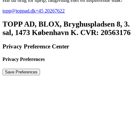
Har du brug for hjælp, rådgivning eller en inspirerende snak?
topp@toppad.dk
+45 20267622
TOPP AD,
BLOX, Bryghuspladsen 8, 3.
sal, 1473 København K. CVR: 20563176
Privacy Preference Center
Privacy Preferences