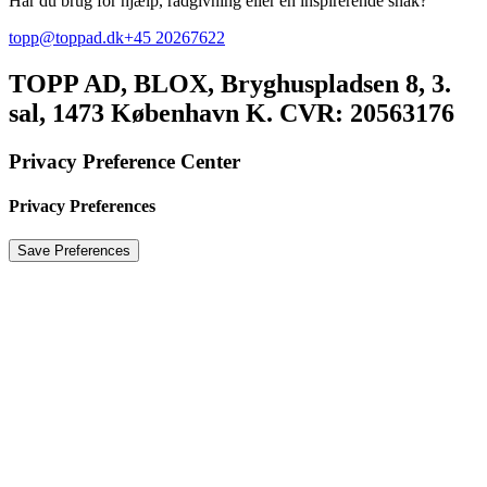
Har du brug for hjælp, rådgivning eller en inspirerende snak?
topp@toppad.dk
+45 20267622
TOPP AD,
BLOX, Bryghuspladsen 8, 3.
sal, 1473 København K. CVR: 20563176
Privacy Preference Center
Privacy Preferences