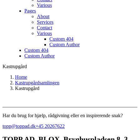
Various
Pages
About
Services
Contact
Various
Custom 404
Custom Author
Custom 404
Custom Author
Kastrupgård
Home
Kastrupgårdsamlingen
Kastrupgård
Har du brug for hjælp, rådgivning eller en inspirerende snak?
topp@toppad.dk
+45 20267622
TOPP AD,
BLOX, Bryghuspladsen 8, 3.