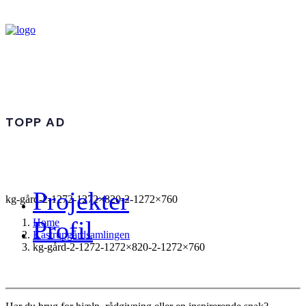
TOPP AD
Projekter
kg-gård-2-1272-1272×820-2-1272×760
Profil
Home
Kastrupgårdsamlingen
kg-gård-2-1272-1272×820-2-1272×760