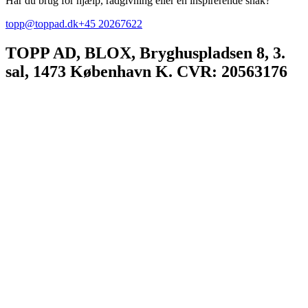
Har du brug for hjælp, rådgivning eller en inspirerende snak?
topp@toppad.dk
+45 20267622
TOPP AD,
BLOX, Bryghuspladsen 8, 3.
sal, 1473 København K. CVR: 20563176