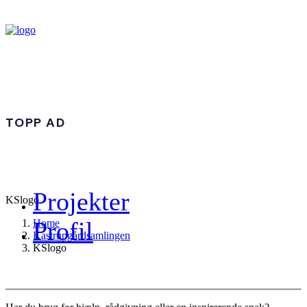
TOPP AD
Projekter
KSlogo
Profil
Home
Kastrupgårdsamlingen
KSlogo