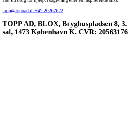
Har du brug for hjælp, rådgivning eller en inspirerende snak?
topp@toppad.dk
+45 20267622
TOPP AD,
BLOX, Bryghuspladsen 8, 3.
sal, 1473 København K. CVR: 20563176