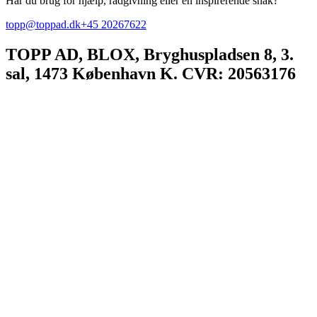
Har du brug for hjælp, rådgivning eller en inspirerende snak?
topp@toppad.dk
+45 20267622
TOPP AD,
BLOX, Bryghuspladsen 8, 3.
sal, 1473 København K. CVR: 20563176