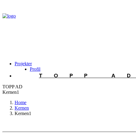
Projekter
Profil
TOPP A
TOPP AD
Kernen1
Home
Kernen
Kernen1