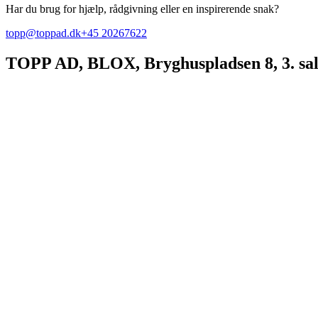
Har du brug for hjælp, rådgivning eller en inspirerende snak?
topp@toppad.dk
+45 20267622
TOPP AD,
BLOX, Bryghuspladsen 8, 3. sa