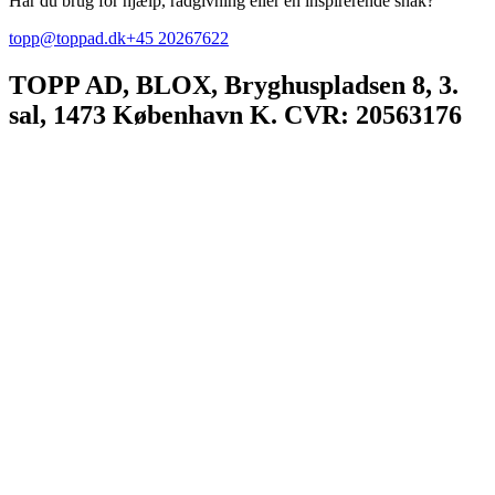
Har du brug for hjælp, rådgivning eller en inspirerende snak?
topp@toppad.dk
+45 20267622
TOPP AD,
BLOX, Bryghuspladsen 8, 3.
sal, 1473 København K. CVR: 20563176