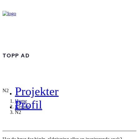
TOPP AD
Projekter
N2
Profil
Home
Kernen
N2