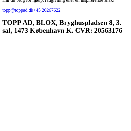
Har du brug for hjælp, rådgivning eller en inspirerende snak?
topp@toppad.dk
+45 20267622
TOPP AD,
BLOX, Bryghuspladsen 8, 3.
sal, 1473 København K. CVR: 20563176