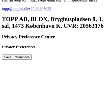
Har du brug for hjælp, rådgivning eller en inspirerende snak?
topp@toppad.dk
+45 20267622
TOPP AD,
BLOX, Bryghuspladsen 8, 3.
sal, 1473 København K. CVR: 20563176
Privacy Preference Center
Privacy Preferences