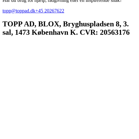
Har du brug for hjælp, rådgivning eller en inspirerende snak?
topp@toppad.dk
+45 20267622
TOPP AD,
BLOX, Bryghuspladsen 8, 3.
sal, 1473 København K. CVR: 20563176