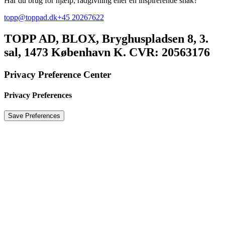
Har du brug for hjælp, rådgivning eller en inspirerende snak?
topp@toppad.dk
+45 20267622
TOPP AD,
BLOX, Bryghuspladsen 8, 3.
sal, 1473 København K. CVR: 20563176
Privacy Preference Center
Privacy Preferences