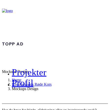
TOPP AD
Projekter
Mockups Design
Profil
Home
Ungdommens Røde Kors
Mockups Design