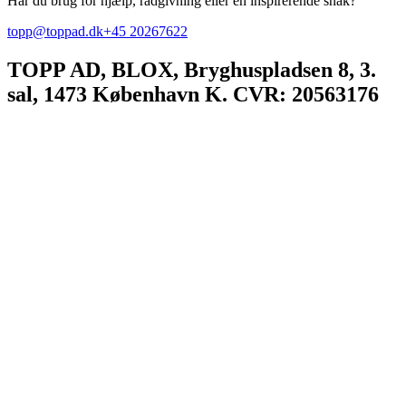
Har du brug for hjælp, rådgivning eller en inspirerende snak?
topp@toppad.dk
+45 20267622
TOPP AD,
BLOX, Bryghuspladsen 8, 3.
sal, 1473 København K. CVR: 20563176